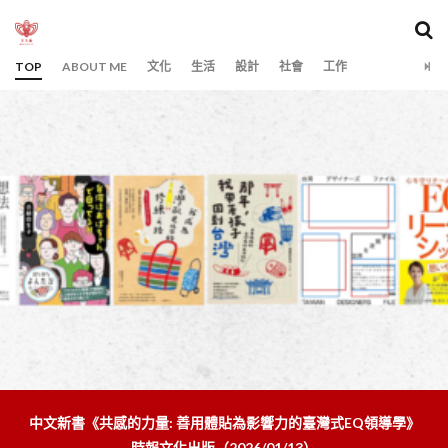
カテゴリー
TOP
ABOUT ME
文化
生活
設計
社會
工作
タグ
出版
日本雜誌
景點
書籍
検索
中文新書《共感的力量: 善用體貼為影響力的臺灣式EQ領導學》
時報文化出版（2026/01/13）