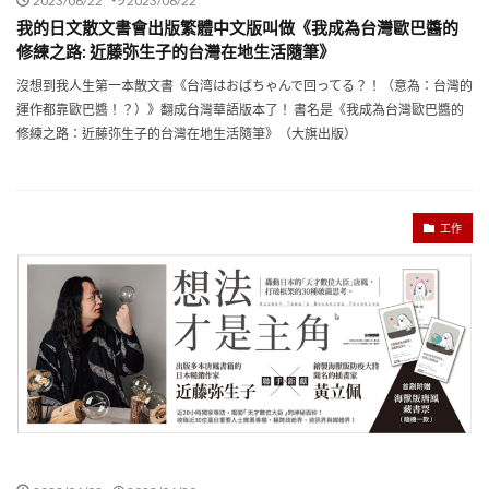
2023/06/22
2023/06/22
我的日文散文書會出版繁體中文版叫做《我成為台灣歐巴醬的
修練之路: 近藤弥生子的台灣在地生活隨筆》
沒想到我人生第一本散文書《台湾はおばちゃんで回ってる？！（意為：台灣的
運作都靠歐巴醬！？）》翻成台灣華語版本了！ 書名是《我成為台灣歐巴醬的
修練之路：近藤弥生子的台灣在地生活隨筆》（大旗出版）
工作