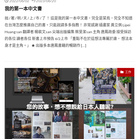
2022/06/02
2023/06/20
我的第一本中文書
拙 / 著 / 明 / 天 / 上 / 市 / 了 ！ 這是我的第一本中文書，完全是菜鳥，完全不知道
在台灣怎麼推廣自己的書。只能說請多多指教！ 非常感謝 插畫家 黃立佩 Lipei
Huang san 翻譯者 楊裴文san 尖端出版編集 蔡旻潔san 主角 唐鳳政委 接受採訪
的各位 讀者各位 新書上市預告 6/2上市 「重點不在於這想法專屬於誰， 想法本
身才是主角。」 ★ 出版多本唐鳳書籍的暢銷作 […]
工作