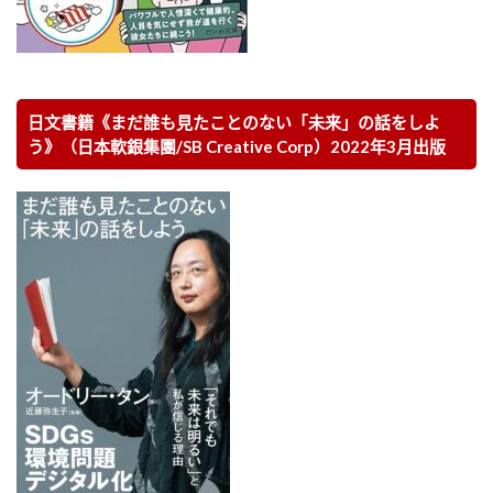
日文書籍《まだ誰も見たことのない「未来」の話をしよ
う》（日本軟銀集團/SB Creative Corp）2022年3月出版